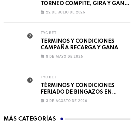
TORNEO COMPITE, GIRA Y GANA
🎰
22 DE JULIO DE 2026
TYC BET
TÉRMINOS Y CONDICIONES
CAMPAÑA RECARGA Y GANA
8 DE MAYO DE 2026
TYC BET
TÉRMINOS Y CONDICIONES
FERIADO DE BINGAZOS EN
BET593
3 DE AGOSTO DE 2026
MÁS CATEGORÍAS