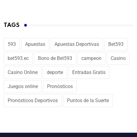
TAGS
593
Apuestas
Apuestas Deportivas
Bet593
bet593.ec
Bono de Bet593
campeon
Casino
Casino Online
deporte
Entradas Gratis
Juegos online
Pronósticos
Pronósticos Deportivos
Puntos de la Suerte