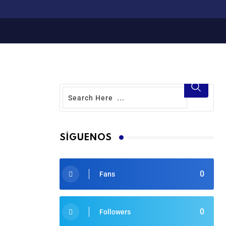
SÍGUENOS
0
Fans
0
Followers