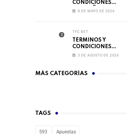
CONDICIONES
CAMPAÑA
8 DE MAYO DE 2026
RECARGA Y GANA
TYC BET
TÉRMINOS Y
CONDICIONES
FERIADO DE
3 DE AGOSTO DE 2026
BINGAZOS EN
BET593
MÁS CATEGORÍAS
TAGS
593
Apuestas