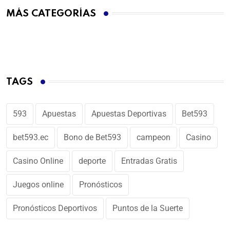
MÁS CATEGORÍAS
TAGS
593
Apuestas
Apuestas Deportivas
Bet593
bet593.ec
Bono de Bet593
campeon
Casino
Casino Online
deporte
Entradas Gratis
Juegos online
Pronósticos
Pronósticos Deportivos
Puntos de la Suerte