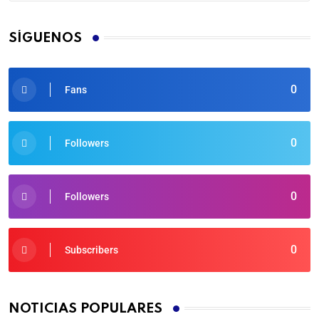
SÍGUENOS
0
Fans
0
Followers
0
Followers
0
Subscribers
NOTICIAS POPULARES