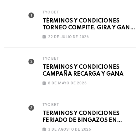
TYC BET
TÉRMINOS Y CONDICIONES
TORNEO COMPITE, GIRA Y GANA
🎰
22 DE JULIO DE 2026
TYC BET
TÉRMINOS Y CONDICIONES
CAMPAÑA RECARGA Y GANA
8 DE MAYO DE 2026
TYC BET
TÉRMINOS Y CONDICIONES
FERIADO DE BINGAZOS EN
BET593
3 DE AGOSTO DE 2026