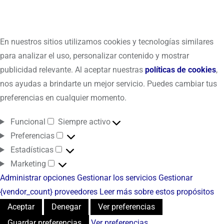
En nuestros sitios utilizamos cookies y tecnologías similares
para analizar el uso, personalizar contenido y mostrar
publicidad relevante. Al aceptar nuestras
políticas de cookies
,
nos ayudas a brindarte un mejor servicio. Puedes cambiar tus
preferencias en cualquier momento.
Funcional
Siempre activo
Preferencias
Estadísticas
Marketing
Administrar opciones
Gestionar los servicios
Gestionar
{vendor_count} proveedores
Leer más sobre estos propósitos
Aceptar
Denegar
Ver preferencias
Guardar preferencias
Ver preferencias