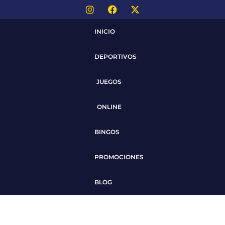
INICIO
DEPORTIVOS
JUEGOS
ONLINE
BINGOS
PROMOCIONES
BLOG