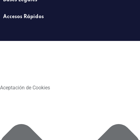
Bases Legales
Accesos Rápidos
Aceptación de Cookies