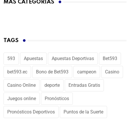
MÁS CATEGORÍAS
TAGS
593
Apuestas
Apuestas Deportivas
Bet593
bet593.ec
Bono de Bet593
campeon
Casino
Casino Online
deporte
Entradas Gratis
Juegos online
Pronósticos
Pronósticos Deportivos
Puntos de la Suerte