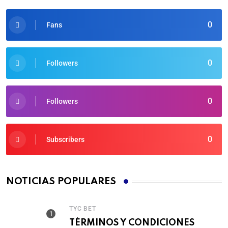
0
Fans
0
Followers
0
Followers
0
Subscribers
NOTICIAS POPULARES
TYC BET
TÉRMINOS Y CONDICIONES