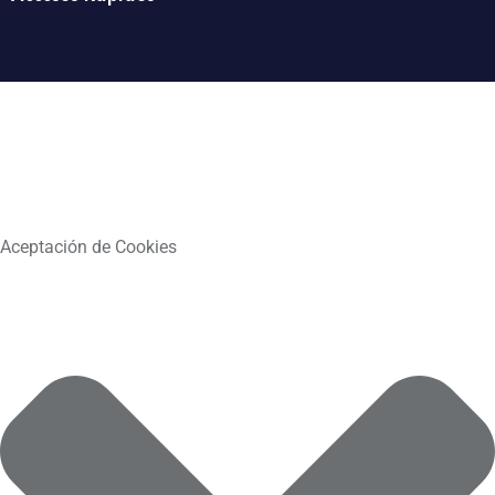
Aceptación de Cookies