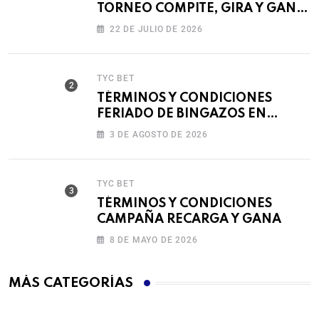
TORNEO COMPITE, GIRA Y GANA
🎰
22 DE JULIO DE 2026
TYC BET
TÉRMINOS Y CONDICIONES
FERIADO DE BINGAZOS EN
BET593
3 DE AGOSTO DE 2026
TYC BET
TÉRMINOS Y CONDICIONES
CAMPAÑA RECARGA Y GANA
8 DE MAYO DE 2026
MÁS CATEGORÍAS