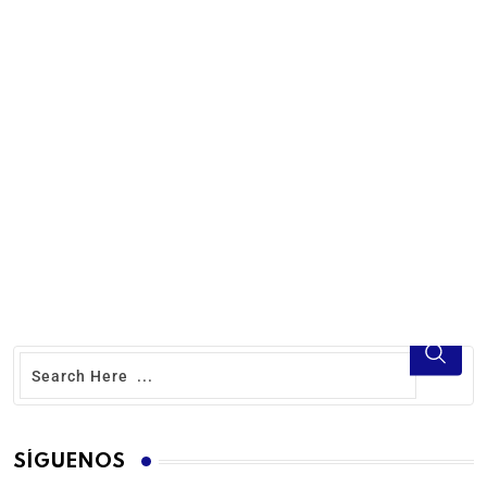
SÍGUENOS