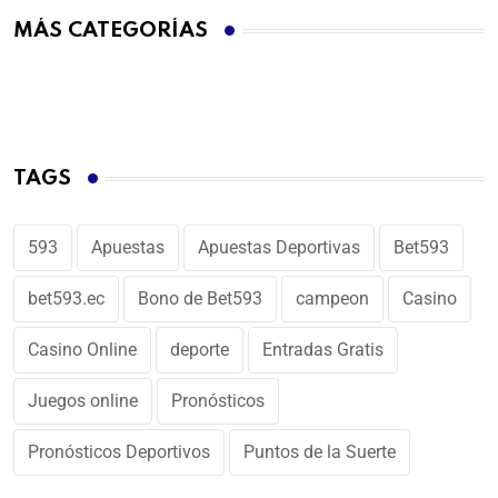
MÁS CATEGORÍAS
TAGS
593
Apuestas
Apuestas Deportivas
Bet593
bet593.ec
Bono de Bet593
campeon
Casino
Casino Online
deporte
Entradas Gratis
Juegos online
Pronósticos
Pronósticos Deportivos
Puntos de la Suerte