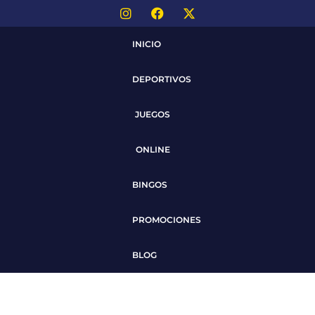
INICIO
DEPORTIVOS
JUEGOS
ONLINE
BINGOS
PROMOCIONES
BLOG