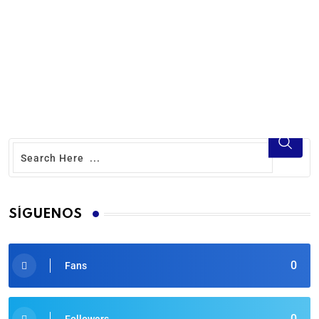
SÍGUENOS
0
Fans
0