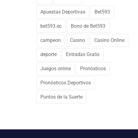
Apuestas Deportivas
Bet593
bet593.ec
Bono de Bet593
campeon
Casino
Casino Online
deporte
Entradas Gratis
Juegos online
Pronósticos
Pronósticos Deportivos
Puntos de la Suerte