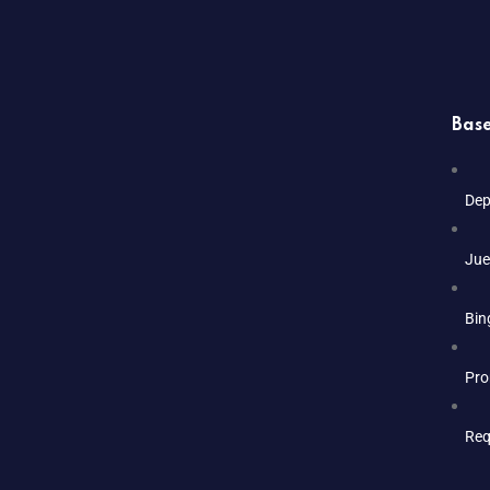
Base
Dep
Jue
Bin
Pro
Req