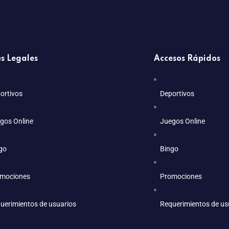
s Legales
Accesos Rápidos
ortivos
Deportivos
gos Online
Juegos Online
go
Bingo
mociones
Promociones
uerimientos de usuarios
Requerimientos de us