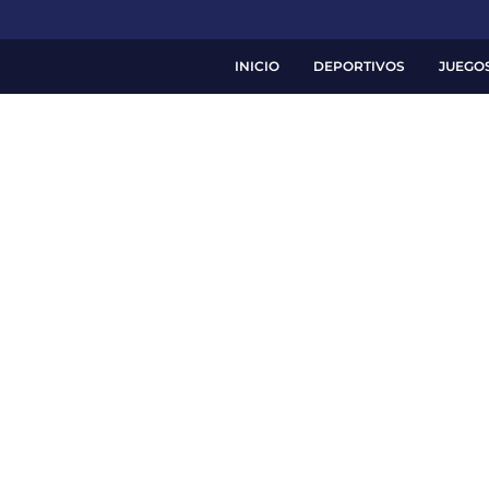
INICIO
DEPORTIVOS
JUEGO