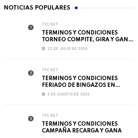
NOTICIAS POPULARES
TYC BET
TÉRMINOS Y CONDICIONES
TORNEO COMPITE, GIRA Y GANA
🎰
22 DE JULIO DE 2026
TYC BET
TÉRMINOS Y CONDICIONES
FERIADO DE BINGAZOS EN
BET593
3 DE AGOSTO DE 2026
TYC BET
TÉRMINOS Y CONDICIONES
CAMPAÑA RECARGA Y GANA