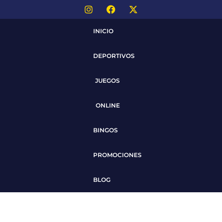
INICIO
DEPORTIVOS
JUEGOS
ONLINE
BINGOS
PROMOCIONES
BLOG