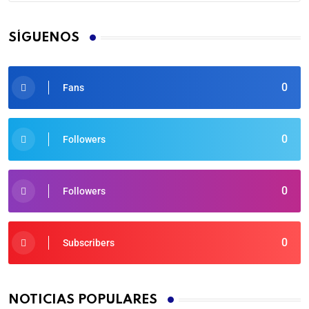
SÍGUENOS
0
Fans
0
Followers
0
Followers
0
Subscribers
NOTICIAS POPULARES