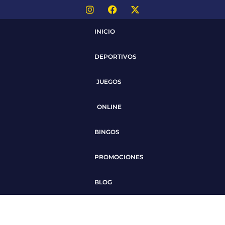
INICIO
DEPORTIVOS
JUEGOS
ONLINE
BINGOS
PROMOCIONES
BLOG