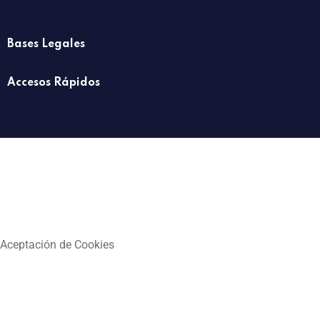
Bases Legales
Accesos Rápidos
Aceptación de Cookies