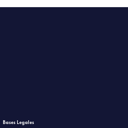
Bases Legales