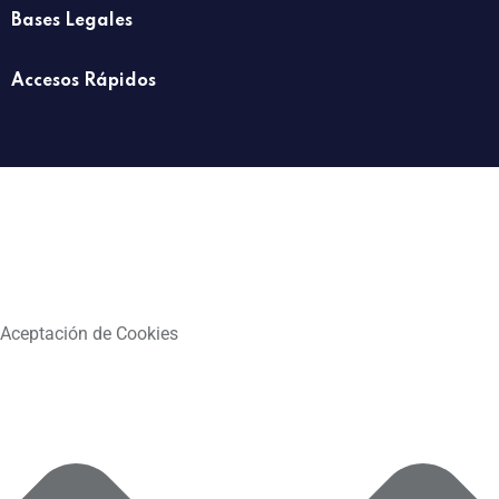
Bases Legales
Accesos Rápidos
Aceptación de Cookies