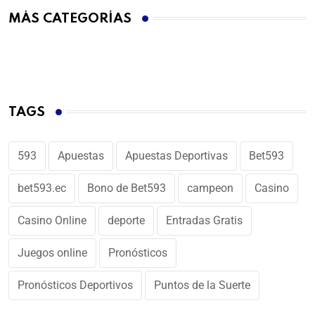
MÁS CATEGORÍAS
TAGS
593
Apuestas
Apuestas Deportivas
Bet593
bet593.ec
Bono de Bet593
campeon
Casino
Casino Online
deporte
Entradas Gratis
Juegos online
Pronósticos
Pronósticos Deportivos
Puntos de la Suerte