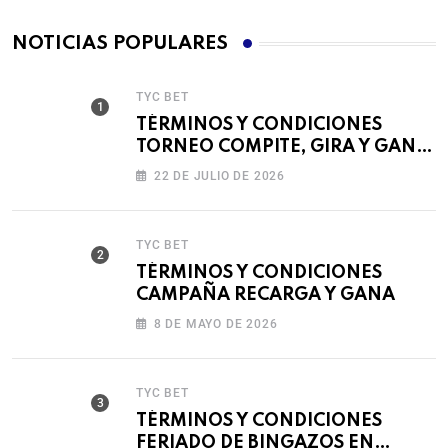
NOTICIAS POPULARES
TYC BET
TÉRMINOS Y CONDICIONES
TORNEO COMPITE, GIRA Y GANA
🎰
22 DE JULIO DE 2026
TYC BET
TÉRMINOS Y CONDICIONES
CAMPAÑA RECARGA Y GANA
8 DE MAYO DE 2026
TYC BET
TÉRMINOS Y CONDICIONES
FERIADO DE BINGAZOS EN