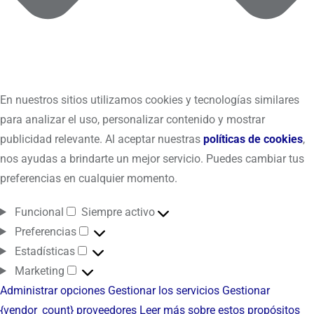
En nuestros sitios utilizamos cookies y tecnologías similares
para analizar el uso, personalizar contenido y mostrar
publicidad relevante. Al aceptar nuestras
políticas de cookies
,
nos ayudas a brindarte un mejor servicio. Puedes cambiar tus
preferencias en cualquier momento.
Funcional
Siempre activo
Preferencias
Estadísticas
Marketing
Administrar opciones
Gestionar los servicios
Gestionar
{vendor_count} proveedores
Leer más sobre estos propósitos