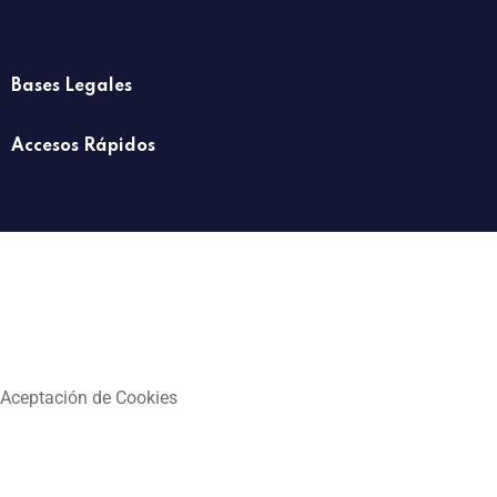
Bases Legales
Accesos Rápidos
Aceptación de Cookies