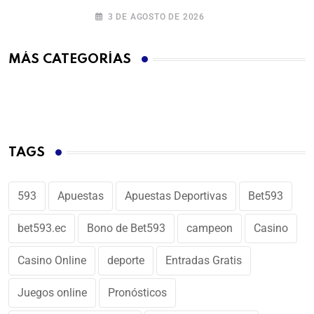
BET593
3 DE AGOSTO DE 2026
MÁS CATEGORÍAS
TAGS
593
Apuestas
Apuestas Deportivas
Bet593
bet593.ec
Bono de Bet593
campeon
Casino
Casino Online
deporte
Entradas Gratis
Juegos online
Pronósticos