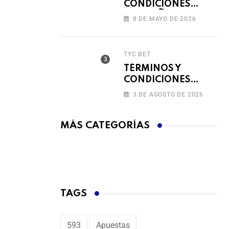
CONDICIONES
CAMPAÑA
8 DE MAYO DE 2026
RECARGA Y GANA
TYC BET
TÉRMINOS Y
CONDICIONES
FERIADO DE
3 DE AGOSTO DE 2026
BINGAZOS EN
BET593
MÁS CATEGORÍAS
TAGS
593
Apuestas