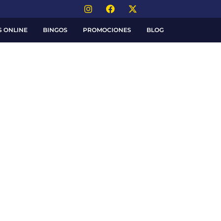
S ONLINE
BINGOS
PROMOCIONES
BLOG