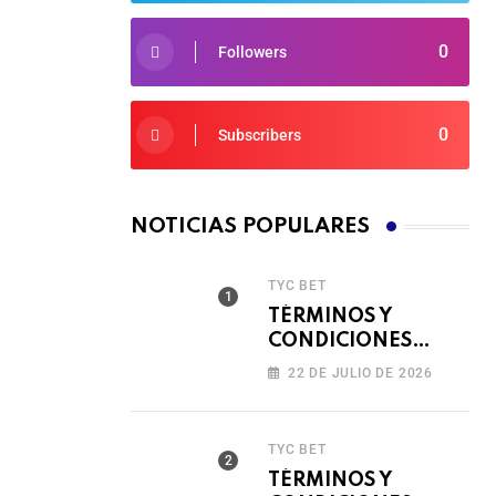
0
Followers
0
Subscribers
NOTICIAS POPULARES
TYC BET
TÉRMINOS Y
CONDICIONES
TORNEO COMPITE,
22 DE JULIO DE 2026
GIRA Y GANA🎰
TYC BET
TÉRMINOS Y