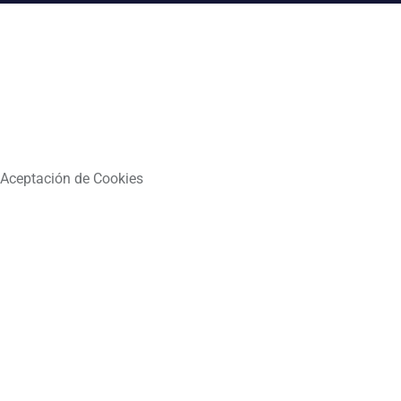
Aceptación de Cookies