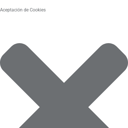
Aceptación de Cookies