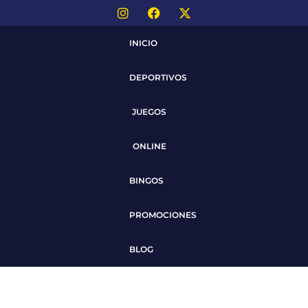
INICIO
DEPORTIVOS
JUEGOS
ONLINE
BINGOS
PROMOCIONES
BLOG