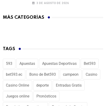
BET593
3 DE AGOSTO DE 2026
MÁS CATEGORÍAS
TAGS
593
Apuestas
Apuestas Deportivas
Bet593
bet593.ec
Bono de Bet593
campeon
Casino
Casino Online
deporte
Entradas Gratis
Juegos online
Pronósticos