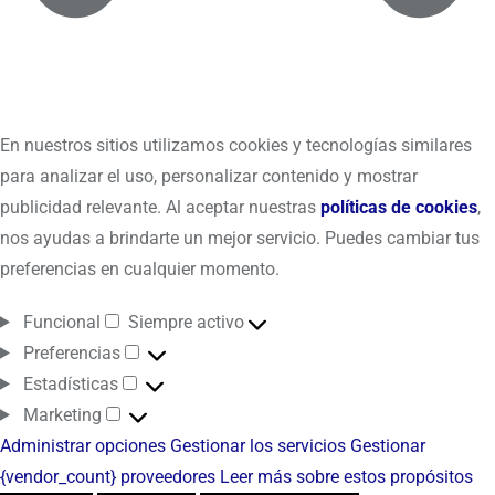
En nuestros sitios utilizamos cookies y tecnologías similares
para analizar el uso, personalizar contenido y mostrar
publicidad relevante. Al aceptar nuestras
políticas de cookies
,
nos ayudas a brindarte un mejor servicio. Puedes cambiar tus
preferencias en cualquier momento.
Funcional
Siempre activo
Preferencias
Estadísticas
Marketing
Administrar opciones
Gestionar los servicios
Gestionar
{vendor_count} proveedores
Leer más sobre estos propósitos