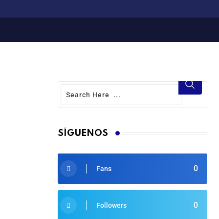
SÍGUENOS
0
Fans
0
Followers