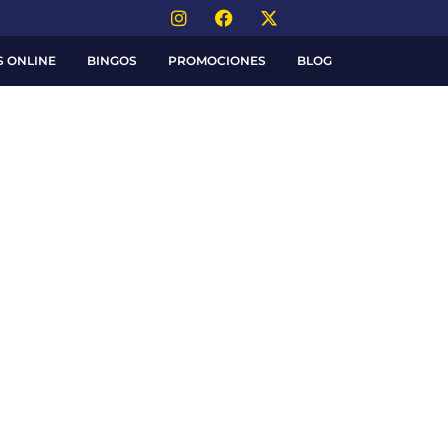
S ONLINE
BINGOS
PROMOCIONES
BLOG