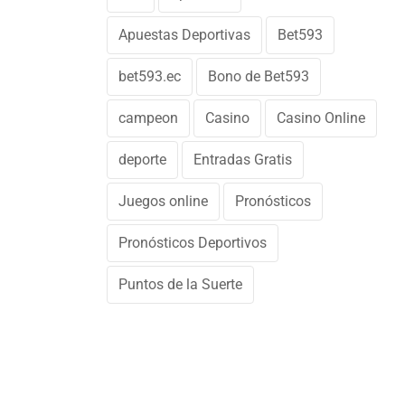
Apuestas Deportivas
Bet593
bet593.ec
Bono de Bet593
campeon
Casino
Casino Online
deporte
Entradas Gratis
Juegos online
Pronósticos
Pronósticos Deportivos
Puntos de la Suerte