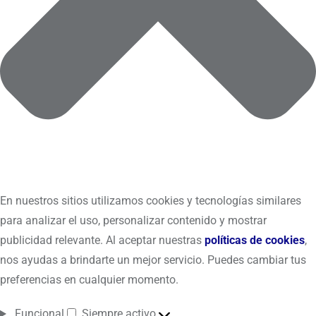
En nuestros sitios utilizamos cookies y tecnologías similares
para analizar el uso, personalizar contenido y mostrar
publicidad relevante. Al aceptar nuestras
políticas de cookies
,
nos ayudas a brindarte un mejor servicio. Puedes cambiar tus
preferencias en cualquier momento.
Funcional
Siempre activo