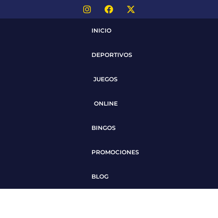
INICIO
DEPORTIVOS
JUEGOS
ONLINE
BINGOS
PROMOCIONES
BLOG