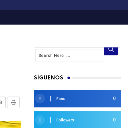
SÍGUENOS
0
Fans
0
Followers