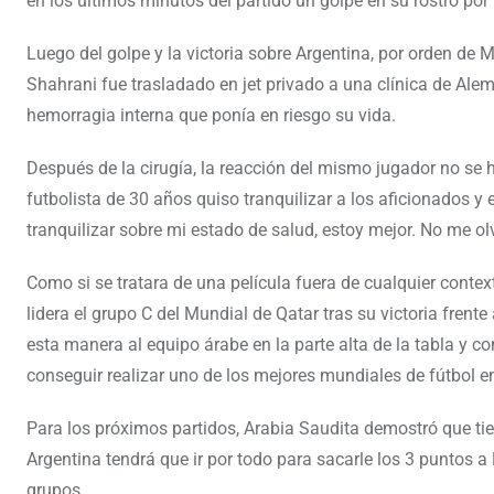
en los últimos minutos del partido un golpe en su rostro po
Luego del golpe y la victoria sobre Argentina, por orden de
Shahrani fue trasladado en jet privado a una clínica de Ale
hemorragia interna que ponía en riesgo su vida.
Después de la cirugía, la reacción del mismo jugador no se 
futbolista de 30 años quiso tranquilizar a los aficionados y
tranquilizar sobre mi estado de salud, estoy mejor. No me olv
Como si se tratara de una película fuera de cualquier contex
lidera el grupo C del Mundial de Qatar tras su victoria fren
esta manera al equipo árabe en la parte alta de la tabla y c
conseguir realizar uno de los mejores mundiales de fútbol en
Para los próximos partidos, Arabia Saudita demostró que tie
Argentina tendrá que ir por todo para sacarle los 3 puntos a 
grupos.