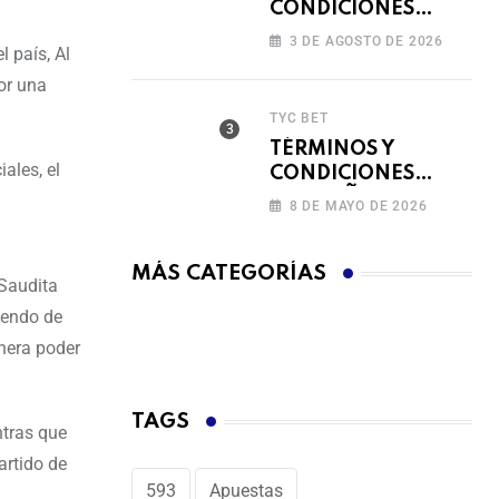
CONDICIONES
FERIADO DE
3 DE AGOSTO DE 2026
 país, Al
BINGAZOS EN
BET593
or una
TYC BET
TÉRMINOS Y
ales, el
CONDICIONES
CAMPAÑA
8 DE MAYO DE 2026
RECARGA Y GANA
MÁS CATEGORÍAS
 Saudita
iendo de
anera poder
TAGS
ntras que
artido de
593
Apuestas