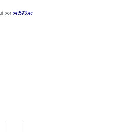
uí por
bet593.ec