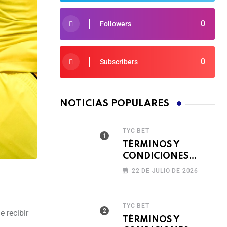
0
Followers
0
Subscribers
NOTICIAS POPULARES
TYC BET
TÉRMINOS Y
CONDICIONES
TORNEO COMPITE,
22 DE JULIO DE 2026
GIRA Y GANA🎰
TYC BET
 recibir
TÉRMINOS Y