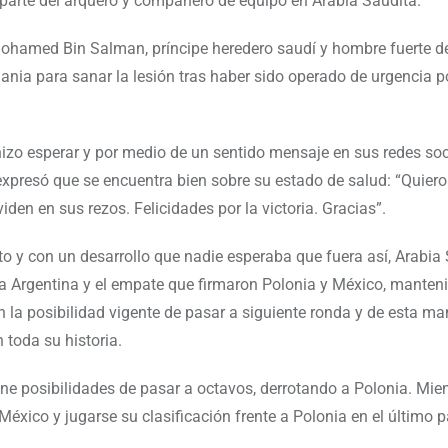
r parte del arquero y compañero de equipo en Arabia Saudita.
 Mohamed Bin Salman, príncipe heredero saudí y hombre fuerte del
mania para sanar la lesión tras haber sido operado de urgencia p
hizo esperar y por medio de un sentido mensaje en sus redes soci
 expresó que se encuentra bien sobre su estado de salud: “Quiero
iden en sus rezos. Felicidades por la victoria. Gracias”.
to y con un desarrollo que nadie esperaba que fuera así, Arabia
te a Argentina y el empate que firmaron Polonia y México, manten
on la posibilidad vigente de pasar a siguiente ronda y de esta m
 toda su historia.
ne posibilidades de pasar a octavos, derrotando a Polonia. Mie
México y jugarse su clasificación frente a Polonia en el último p