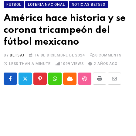
FUTBOL
LOTERIA NACIONAL
NOTICIAS BET593
América hace historia y se
corona tricampeón del
fútbol mexicano
BY
BET593
16 DE DICIEMBRE DE 2024
0
COMMENTS
LESS THAN A MINUTE
1099
VIEWS
2 AÑOS AGO