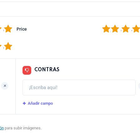
5
1
2
3
4
Price
5
CONTRAS
+
Añadir campo
ión
para subir imágenes.