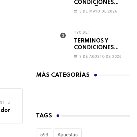
CONDICIONES
CAMPAÑA
8 DE MAYO DE 2026
RECARGA Y GANA
TYC BET
TÉRMINOS Y
CONDICIONES
FERIADO DE
3 DE AGOSTO DE 2026
BINGAZOS EN
BET593
MÁS CATEGORÍAS
ST
ador
TAGS
593
Apuestas