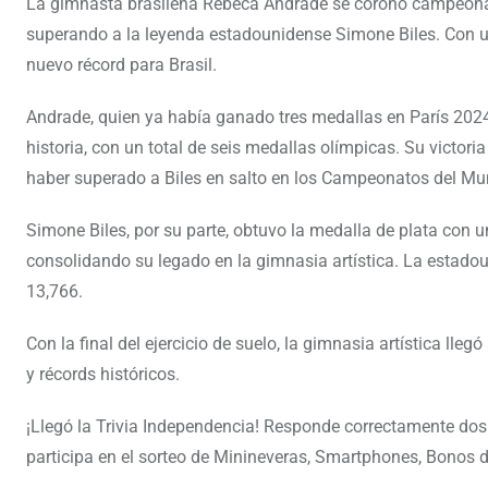
La gimnasta brasileña Rebeca Andrade se coronó campeona en
superando a la leyenda estadounidense Simone Biles. Con un
nuevo récord para Brasil.
Andrade, quien ya había ganado tres medallas en París 2024,
historia, con un total de seis medallas olímpicas. Su victori
haber superado a Biles en salto en los Campeonatos del M
Simone Biles, por su parte, obtuvo la medalla de plata con
consolidando su legado en la gimnasia artística. La estadou
13,766.
Con la final del ejercicio de suelo, la gimnasia artística l
y récords históricos.
¡Llegó la Trivia Independencia! Responde correctamente do
participa en el sorteo de Minineveras, Smartphones, Bonos d