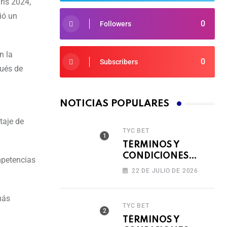
rís 2024,
ió un
0
Followers
n la
0
Subscribers
pués de
NOTICIAS POPULARES
taje de
TYC BET
TÉRMINOS Y
CONDICIONES
ompetencias
TORNEO COMPITE,
22 DE JULIO DE 2026
GIRA Y GANA🎰
más
TYC BET
TÉRMINOS Y