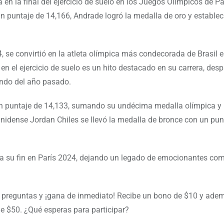
 la final del ejercicio de suelo en los Juegos Olímpicos de Pa
 puntaje de 14,166, Andrade logró la medalla de oro y establec
 se convirtió en la atleta olímpica más condecorada de Brasil e
a en el ejercicio de suelo es un hito destacado en su carrera, des
undo del año pasado.
 un puntaje de 14,133, sumando su undécima medalla olímpica y
nidense Jordan Chiles se llevó la medalla de bronce con un pun
legó a su fin en París 2024, dejando un legado de emocionantes c
s preguntas y ¡gana de inmediato! Recibe un bono de $10 y ade
e $50. ¿Qué esperas para participar?