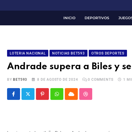
INICIO
DEPORTIVOS
JUEGO
LOTERIA NACIONAL
NOTICIAS BET593
OTROS DEPORTES
Andrade supera a Biles y se 
BY
BET593
8 DE AGOSTO DE 2024
0
COMMENTS
1 M