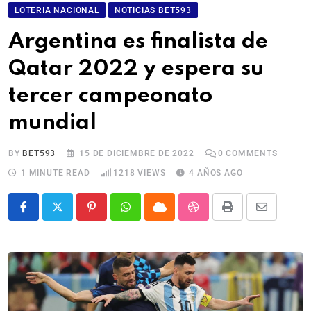
LOTERIA NACIONAL
NOTICIAS BET593
Argentina es finalista de
Qatar 2022 y espera su
tercer campeonato
mundial
BY
BET593
15 DE DICIEMBRE DE 2022
0
COMMENTS
1 MINUTE READ
1218
VIEWS
4 AÑOS AGO