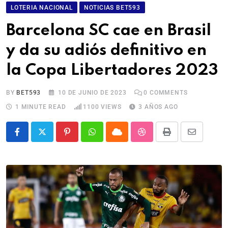
LOTERIA NACIONAL
NOTICIAS BET593
Barcelona SC cae en Brasil
y da su adiós definitivo en
la Copa Libertadores 2023
BY
BET593
10 DE JUNIO DE 2023
0
COMMENTS
1 MINUTE READ
1100
VIEWS
3 AÑOS AGO