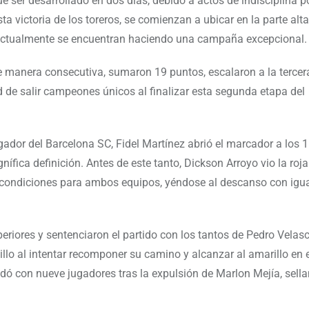
ue ser desarrollado en dos días, debido a actos de indisciplina 
a victoria de los toreros, se comienzan a ubicar en la parte alta
ue actualmente se encuentran haciendo una campaña excepcional.
manera consecutiva, sumaron 19 puntos, escalaron a la tercera
 de salir campeones únicos al finalizar esta segunda etapa del
ugador del Barcelona SC, Fidel Martínez abrió el marcador a los 
fica definición. Antes de este tanto, Dickson Arroyo vio la roja
e condiciones para ambos equipos, yéndose al descanso con igua
riores y sentenciaron el partido con los tantos de Pedro Velasc
lo al intentar recomponer su camino y alcanzar al amarillo en e
edó con nueve jugadores tras la expulsión de Marlon Mejía, sell