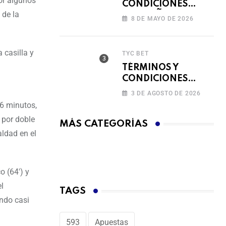
por algunos
CONDICIONES
 de la
CAMPAÑA
8 DE MAYO DE 2026
RECARGA Y GANA
 casilla y
TYC BET
TÉRMINOS Y
CONDICIONES
FERIADO DE
3 DE AGOSTO DE 2026
BINGAZOS EN
16 minutos,
BET593
 por doble
MÁS CATEGORÍAS
ldad en el
o (64′) y
l
TAGS
ando casi
593
Apuestas