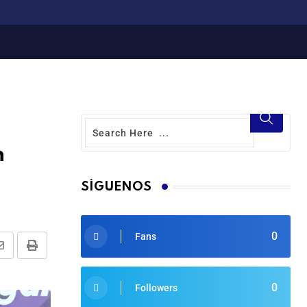
n
SÍGUENOS
0
Fans
0
Followers