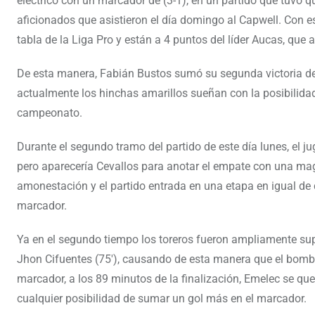
eléctrico con un marcador de (3-1), en un partido que tuvo q
aficionados que asistieron el día domingo al Capwell. Con est
tabla de la Liga Pro y están a 4 puntos del líder Aucas, q
De esta manera, Fabián Bustos sumó su segunda victoria de 
actualmente los hinchas amarillos sueñan con la posibilidad
campeonato.
Durante el segundo tramo del partido de este día lunes, el j
pero aparecería Cevallos para anotar el empate con una magní
amonestación y el partido entrada en una etapa en igual d
marcador.
Ya en el segundo tiempo los toreros fueron ampliamente supe
Jhon Cifuentes (75′), causando de esta manera que el bombil
marcador, a los 89 minutos de la finalización, Emelec se qu
cualquier posibilidad de sumar un gol más en el marcador.