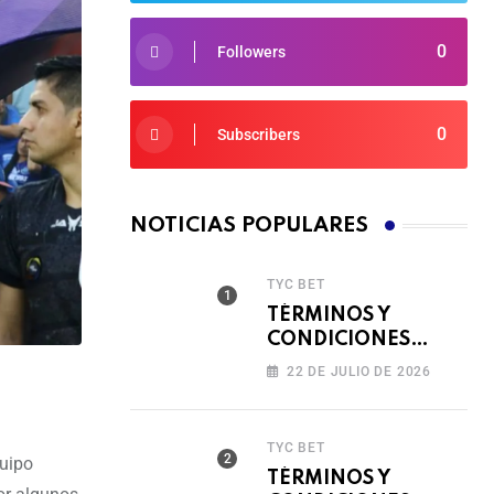
0
Followers
0
Subscribers
NOTICIAS POPULARES
TYC BET
TÉRMINOS Y
CONDICIONES
TORNEO COMPITE,
22 DE JULIO DE 2026
GIRA Y GANA🎰
TYC BET
quipo
TÉRMINOS Y