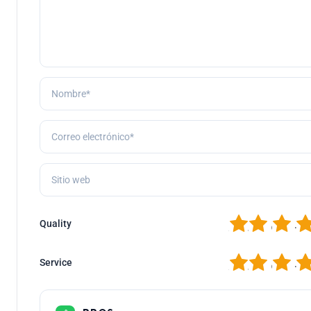
1
2
3
4
Quality
1
2
3
4
Service