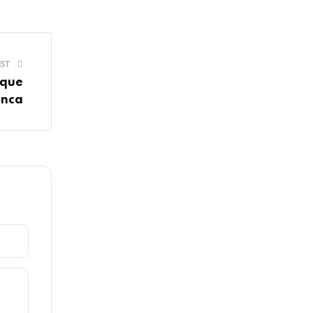
ST
 que
unca