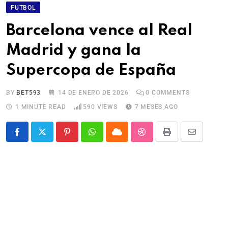
FUTBOL
Barcelona vence al Real
Madrid y gana la
Supercopa de España
BY
BET593
14 DE ENERO DE 2026
0
COMMENTS
1 MINUTE READ
590
VIEWS
7 MESES AGO