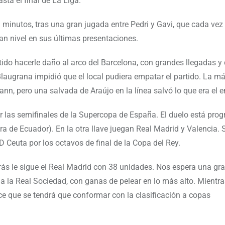
ta el final de La Liga.
 minutos, tras una gran jugada entre Pedri y Gavi, que cada vez
n nivel en sus últimas presentaciones.
artido hacerle daño al arco del Barcelona, con grandes llegadas 
Blaugrana impidió que el local pudiera empatar el partido. La má
ann, pero una salvada de Araújo en la línea salvó lo que era el 
por las semifinales de la Supercopa de España. El duelo está pr
ra de Ecuador). En la otra llave juegan Real Madrid y Valencia. 
D Ceuta por los octavos de final de la Copa del Rey.
trás le sigue el Real Madrid con 38 unidades. Nos espera una gr
ma la Real Sociedad, con ganas de pelear en lo más alto. Mientra
ece que se tendrá que conformar con la clasificación a copas