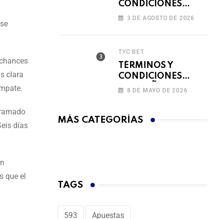
CONDICIONES
FERIADO DE
3 DE AGOSTO DE 2026
 se
BINGAZOS EN
BET593
TYC BET
y chances
TÉRMINOS Y
s clara
CONDICIONES
CAMPAÑA
empate.
8 DE MAYO DE 2026
RECARGA Y GANA
ogramado
MÁS CATEGORÍAS
Seis días
an
s que el
TAGS
593
Apuestas