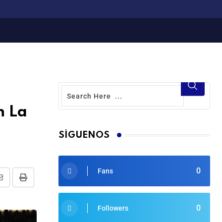
n La
SÍGUENOS
0
Fans
0
Followers