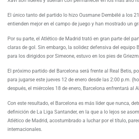
Xavi son líderes y sueñan con permanecer en los más alto has
El único tanto del partido lo hizo Ousmane Dembélé a los 21
entienden mejor en el campo de juego y han mostrado un gra
Por su parte, el Atlético de Madrid trató en gran parte del p
claras de gol. Sin embargo, la solidez defensiva del equipo 
para los dirigidos por Simeone, estuvo en los pies de Griezm
El próximo partido del Barcelona será frente al Real Betis, 
para jugarse este jueves 12 de enero desde las 2:00 p.m. (ho
después, el miércoles 18 de enero, Barcelona enfrentará al A
Con este resultado, el Barcelona es más líder que nunca, de
definición de La Liga Santander, en la que a lo lejos se aso
Atlético de Madrid, acostumbrado a luchar por el título, par
internacionales.