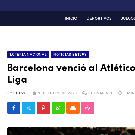
INICIO
DEPORTIVOS
JUEGO
LOTERIA NACIONAL
NOTICIAS BET593
Barcelona venció al Atlétic
Liga
BY
BET593
9 DE ENERO DE 2023
0
COMMENTS
1 MI