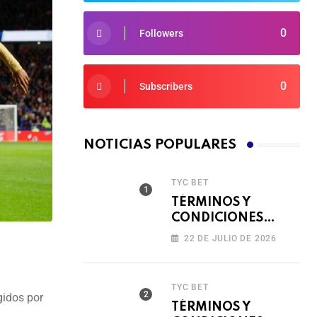
0
Followers
0
Subscribers
NOTICIAS POPULARES
TYC BET
TÉRMINOS Y
CONDICIONES
TORNEO COMPITE,
22 DE JULIO DE 2026
GIRA Y GANA🎰
TYC BET
gidos por
TÉRMINOS Y