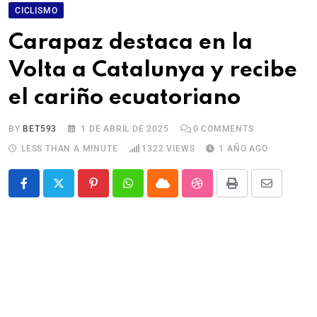
CICLISMO
Carapaz destaca en la
Volta a Catalunya y recibe
el cariño ecuatoriano
BY
BET593
1 DE ABRIL DE 2025
0
COMMENTS
LESS THAN A MINUTE
1322
VIEWS
1 AÑO AGO