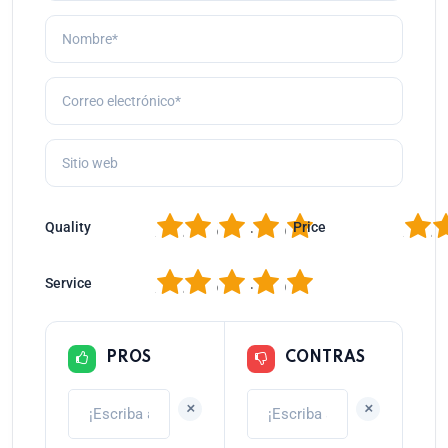
1
2
3
4
5
1
2
Quality
Price
1
2
3
4
5
Service
PROS
CONTRAS
+
+