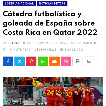
LOTERIA NACIONAL
NOTICIAS BET593
Cátedra futbolística y
goleada de España sobre
Costa Rica en Qatar 2022
BY
BET593
24 DE NOVIEMBRE DE 2022
0
COMMENTS
1 MINUTE READ
1299
VIEWS
4 AÑOS AGO