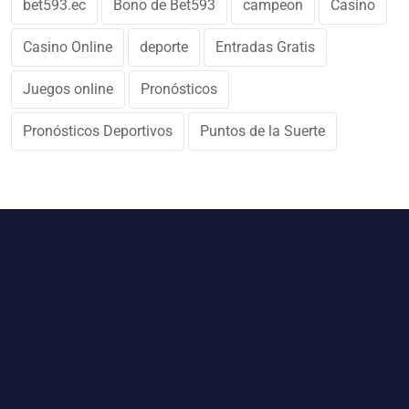
bet593.ec
Bono de Bet593
campeon
Casino
Casino Online
deporte
Entradas Gratis
Juegos online
Pronósticos
Pronósticos Deportivos
Puntos de la Suerte