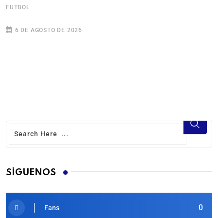
FUTBOL
F
6 DE AGOSTO DE 2026
SÍGUENOS
0
Fans