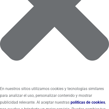
En nuestros sitios utilizamos cookies y tecnologías similares
para analizar el uso, personalizar contenido y mostrar
publicidad relevante. Al aceptar nuestras
políticas de cookies
,