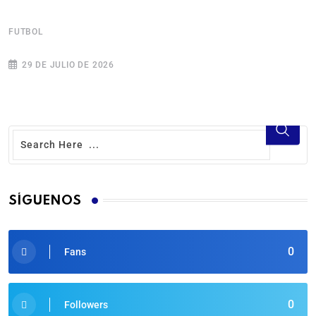
FUTBOL
F
29 DE JULIO DE 2026
SÍGUENOS
0
Fans
0
Followers