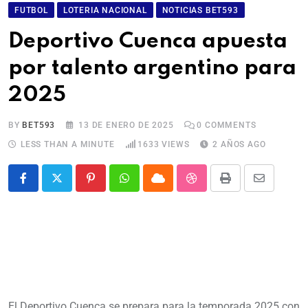
FUTBOL
LOTERIA NACIONAL
NOTICIAS BET593
Deportivo Cuenca apuesta
por talento argentino para
2025
BY
BET593
13 DE ENERO DE 2025
0
COMMENTS
LESS THAN A MINUTE
1633
VIEWS
2 AÑOS AGO
El Deportivo Cuenca se prepara para la temporada 2025 con