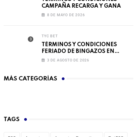
CAMPAÑA RECARGA Y GANA
8 DE MAYO DE 2026
TYC BET
TÉRMINOS Y CONDICIONES
FERIADO DE BINGAZOS EN
BET593
3 DE AGOSTO DE 2026
MÁS CATEGORÍAS
TAGS