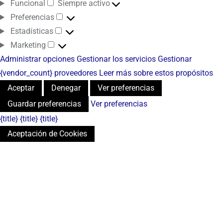
Funcional
Siempre activo
Preferencias
Estadísticas
Marketing
Administrar opciones
Gestionar los servicios
Gestionar
{vendor_count} proveedores
Leer más sobre estos propósitos
Aceptar
Denegar
Ver preferencias
Guardar preferencias
Ver preferencias
{title}
{title}
{title}
Aceptación de Cookies