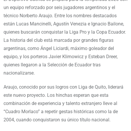
un equipo reforzado por seis jugadores argentinos y el
técnico Norberto Araujo. Entre los nombres destacados
están Lucas Mancinelli, Agustín Venezia e Ignacio Bailone,
quienes buscarán conquistar la Liga Pro y la Copa Ecuador.
La historia del club está marcada por grandes figuras
argentinas, como Ángel Liciardi, máximo goleador del
equipo, y los porteros Javier Klimowicz y Esteban Dreer,
quienes llegaron a la Selección de Ecuador tras
nacionalizarse.
Araujo, conocido por sus logros con Liga de Quito, liderará
este nuevo proyecto. Los hinchas esperan que esta
combinación de experiencia y talento extranjero lleve al
“Cuadro Morlaco” a repetir gestas históricas como la de
2004, cuando conquistaron su único título nacional.