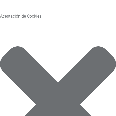
Aceptación de Cookies