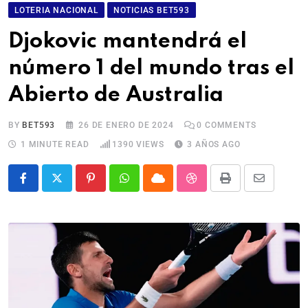
LOTERIA NACIONAL
NOTICIAS BET593
Djokovic mantendrá el
número 1 del mundo tras el
Abierto de Australia
BY
BET593
26 DE ENERO DE 2024
0
COMMENTS
1 MINUTE READ
1390
VIEWS
3 AÑOS AGO