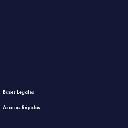
Bases Legales
Accesos Rápidos