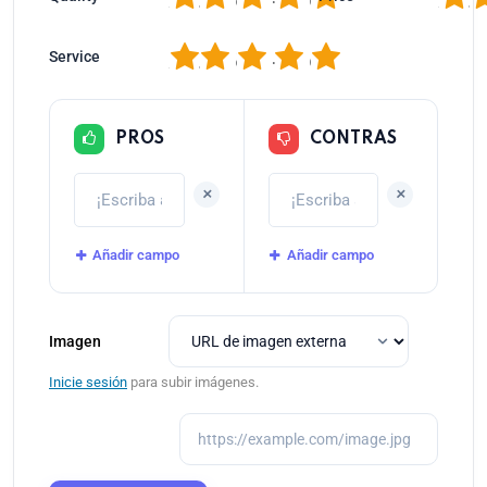
1
2
3
4
5
Service
PROS
CONTRAS
+
+
Añadir campo
Añadir campo
Imagen
Inicie sesión
para subir imágenes.