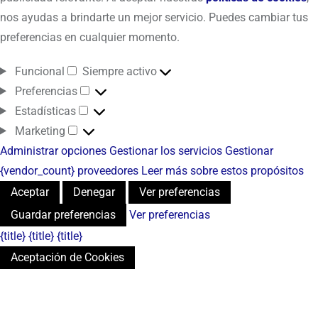
nos ayudas a brindarte un mejor servicio. Puedes cambiar tus
preferencias en cualquier momento.
Funcional
Siempre activo
Preferencias
Estadísticas
Marketing
Administrar opciones
Gestionar los servicios
Gestionar
{vendor_count} proveedores
Leer más sobre estos propósitos
Aceptar
Denegar
Ver preferencias
Guardar preferencias
Ver preferencias
{title}
{title}
{title}
Aceptación de Cookies