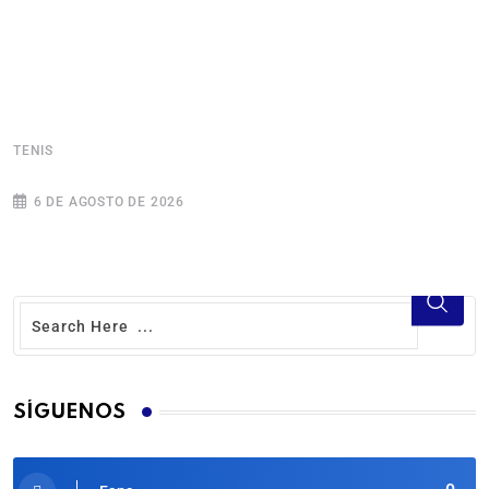
TENIS
T
6 DE AGOSTO DE 2026
SÍGUENOS