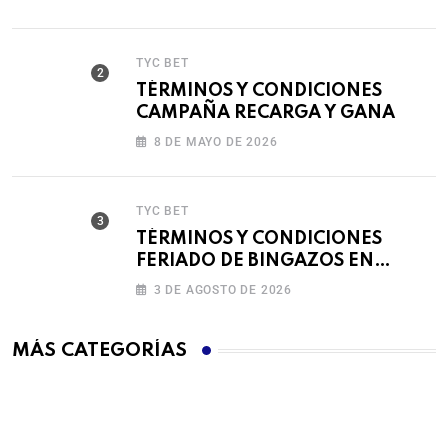
TYC BET
TÉRMINOS Y CONDICIONES
CAMPAÑA RECARGA Y GANA
8 DE MAYO DE 2026
TYC BET
TÉRMINOS Y CONDICIONES
FERIADO DE BINGAZOS EN
BET593
3 DE AGOSTO DE 2026
MÁS CATEGORÍAS