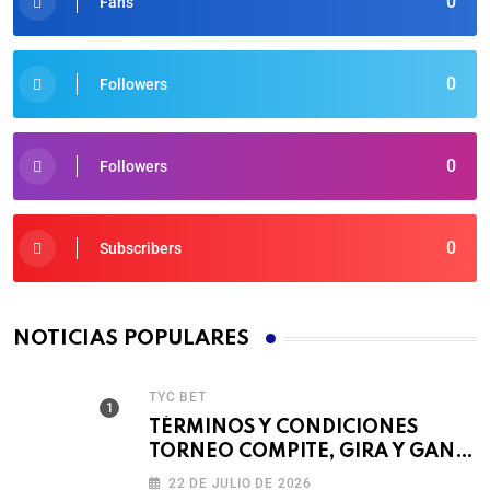
0
Fans
0
Followers
0
Followers
0
Subscribers
NOTICIAS POPULARES
TYC BET
TÉRMINOS Y CONDICIONES
TORNEO COMPITE, GIRA Y GANA
🎰
22 DE JULIO DE 2026