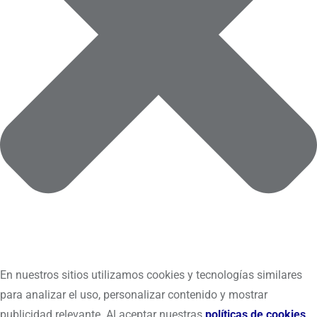
En nuestros sitios utilizamos cookies y tecnologías similares
para analizar el uso, personalizar contenido y mostrar
publicidad relevante. Al aceptar nuestras
políticas de cookies
,