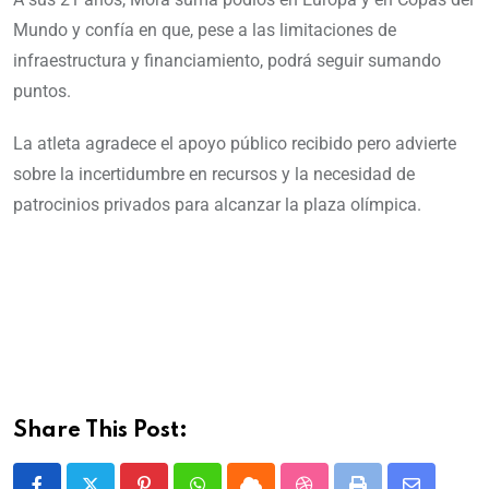
Mundo y confía en que, pese a las limitaciones de
infraestructura y financiamiento, podrá seguir sumando
puntos.
La atleta agradece el apoyo público recibido pero advierte
sobre la incertidumbre en recursos y la necesidad de
patrocinios privados para alcanzar la plaza olímpica.
Share This Post: