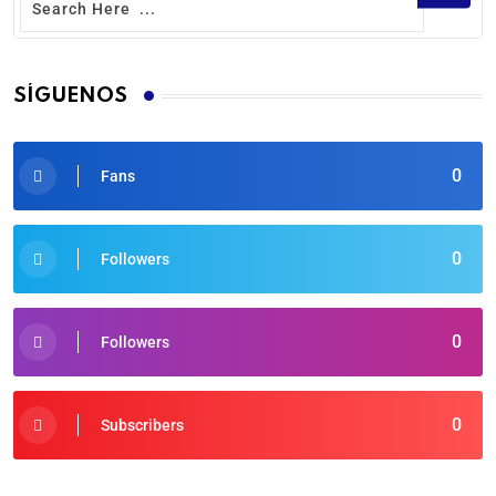
SÍGUENOS
0
Fans
0
Followers
0
Followers
0
Subscribers