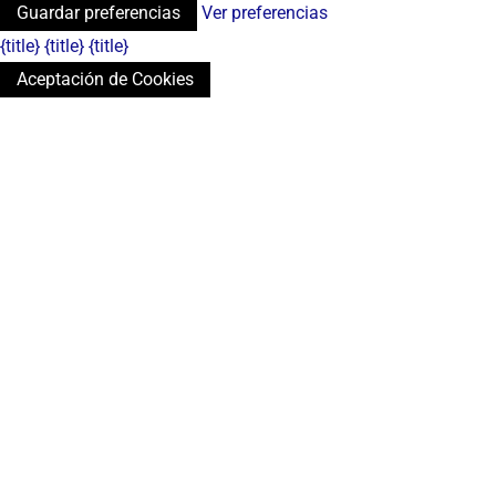
Guardar preferencias
Ver preferencias
{title}
{title}
{title}
Aceptación de Cookies