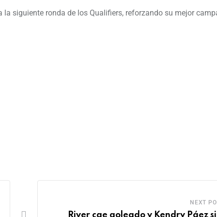
 la siguiente ronda de los Qualifiers, reforzando su mejor cam
NEXT PO
River cae goleado y Kendry Páez s