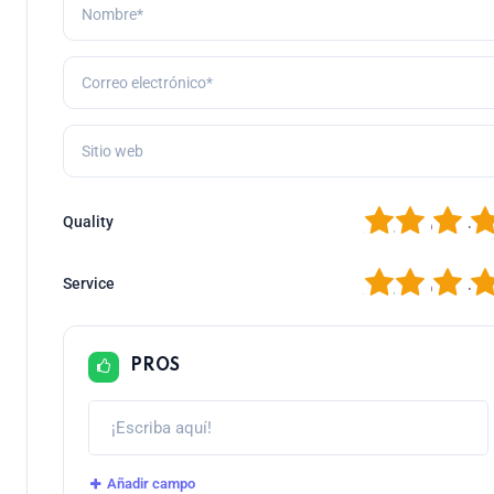
1
2
3
4
Quality
1
2
3
4
Service
PROS
Añadir campo