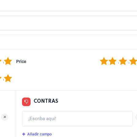
5
1
2
3
4
Price
5
CONTRAS
+
Añadir campo