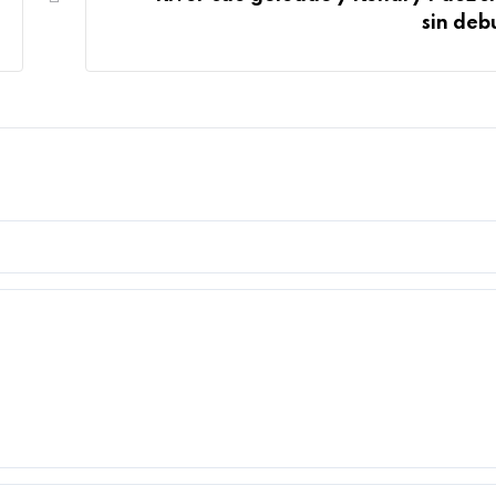
sin deb