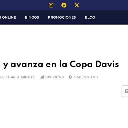
S ONLINE
BINGOS
PROMOCIONES
BLOG
a y avanza en la Copa Davis
ESS THAN A MINUTE
609
VIEWS
6 MESES AGO