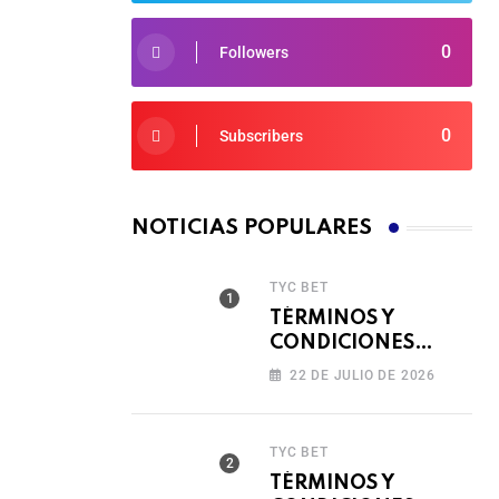
0
Followers
0
Subscribers
NOTICIAS POPULARES
TYC BET
TÉRMINOS Y
CONDICIONES
TORNEO COMPITE,
22 DE JULIO DE 2026
GIRA Y GANA🎰
TYC BET
TÉRMINOS Y