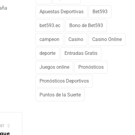
paña
Apuestas Deportivas
Bet593
bet593.ec
Bono de Bet593
campeon
Casino
Casino Online
deporte
Entradas Gratis
Juegos online
Pronósticos
Pronósticos Deportivos
Puntos de la Suerte
ST
igue