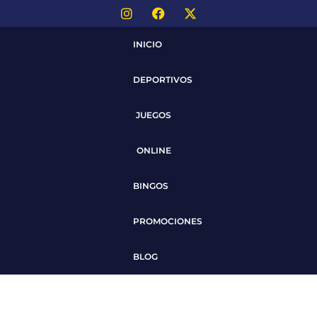
INICIO
DEPORTIVOS
JUEGOS
ONLINE
BINGOS
PROMOCIONES
BLOG