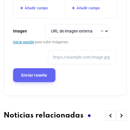
Añadir campo
Añadir campo
Imagen
Inicie sesión
para subir imágenes.
Noticias relacionadas