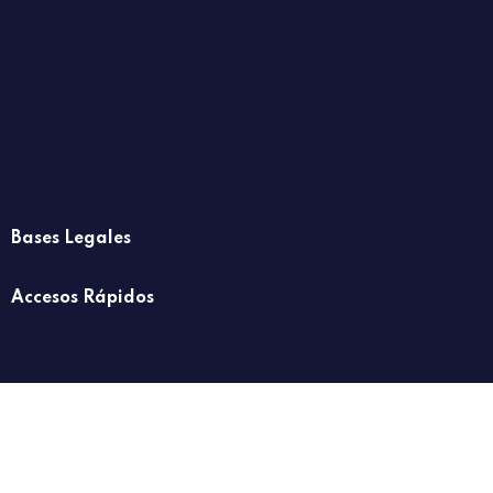
Bases Legales
Accesos Rápidos