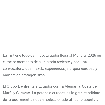
La Tri tiene todo definido. Ecuador llega al Mundial 2026 en
el mejor momento de su historia reciente y con una
convocatoria que mezcla experiencia, jerarquía europea y
hambre de protagonismo.
El Grupo E enfrenta a Ecuador contra Alemania, Costa de
Marfil y Curazao. La potencia europea es la gran candidata
del grupo, mientras que el seleccionado africano apunta a