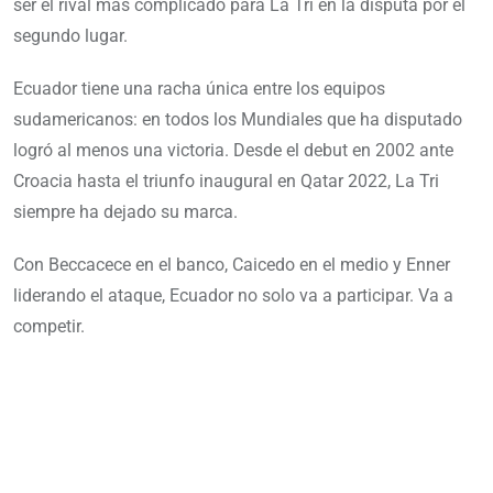
ser el rival más complicado para La Tri en la disputa por el
segundo lugar.
Ecuador tiene una racha única entre los equipos
sudamericanos: en todos los Mundiales que ha disputado
logró al menos una victoria. Desde el debut en 2002 ante
Croacia hasta el triunfo inaugural en Qatar 2022, La Tri
siempre ha dejado su marca.
Con Beccacece en el banco, Caicedo en el medio y Enner
liderando el ataque, Ecuador no solo va a participar. Va a
competir.