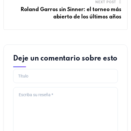
NEXT POST
Roland Garros sin Sinner: el torneo más
abierto de los últimos años
Deje un comentario sobre esto