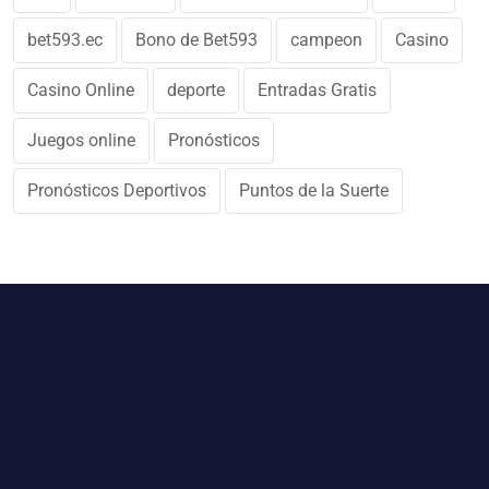
bet593.ec
Bono de Bet593
campeon
Casino
Casino Online
deporte
Entradas Gratis
Juegos online
Pronósticos
Pronósticos Deportivos
Puntos de la Suerte