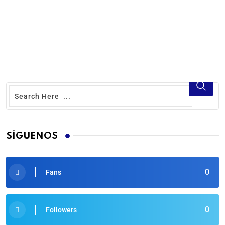
SÍGUENOS
0
Fans
0
Followers