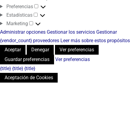
Preferencias
Estadísticas
Marketing
Administrar opciones
Gestionar los servicios
Gestionar
{vendor_count} proveedores
Leer más sobre estos propósitos
Aceptar
Denegar
Ver preferencias
Guardar preferencias
Ver preferencias
{title}
{title}
{title}
Aceptación de Cookies