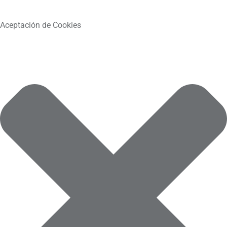
Aceptación de Cookies