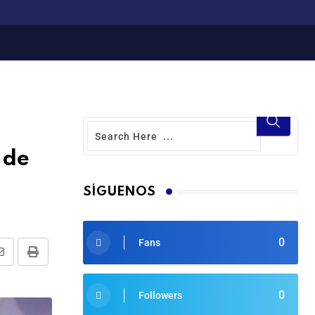
 de
SÍGUENOS
0
Fans
0
Followers