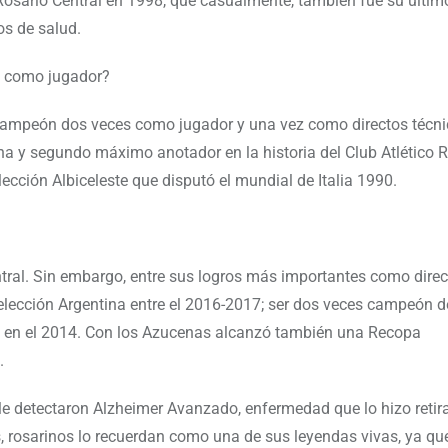
Rosario Central en 1998, que casualmente, también fue su últim
os de salud.
é como jugador?
ampeón dos veces como jugador y una vez como directos técnic
na y segundo máximo anotador en la historia del Club Atlético 
ección Albiceleste que disputó el mundial de Italia 1990.
al. Sin embargo, entre sus logros más importantes como direct
Selección Argentina entre el 2016-2017; ser dos veces campeón 
zo en el 2014. Con los Azucenas alcanzó también una Recopa
.
 le detectaron Alzheimer Avanzado, enfermedad que lo hizo reti
s, rosarinos lo recuerdan como una de sus leyendas vivas, ya qu