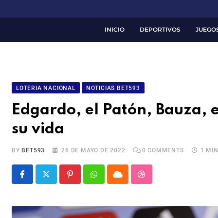
INICIO
DEPORTIVOS
JUEGO
LOTERIA NACIONAL
NOTICIAS BET593
Edgardo, el Patón, Bauza, e
su vida
BY
BET593
26 DE MAYO DE 2022
0
COMMENTS
1 MI