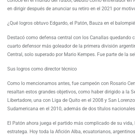
conoce en el mundo del fútbol, debutó como entrenador en 
en dirigir después de anunciar su retiro en el 2021 por motiv
¿Qué logros obtuvo Edgardo, el Patón, Bauza en el balompi
Destacó como defensa central con los Canallas quedando c
cuarto defensor más goleador de la primera división argenti
Central, solo superado por Mario Kempes. Fue parte de la sel
Sus logros como director técnico
Como lo mencionamos antes, fue campeón con Rosario Centr
resaltan estos grandes objetivos, como haber dirigido a la 
Libertadore, una con Liga de Quito en el 2008 y San Loren
Sudamericana en el 2010, además de dos títulos nacionales
El Patón ahora juega el partido más complicado de su vida,
estratega. Hoy toda la Afición Alba, ecuatorianos, argentino