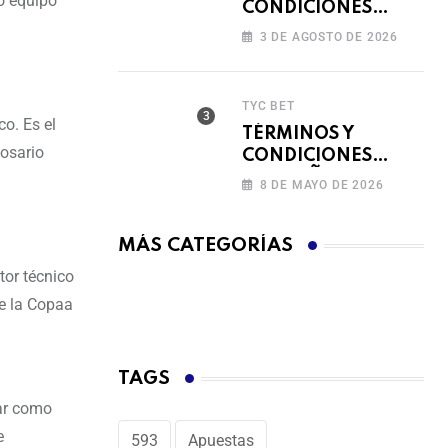
o equipo
CONDICIONES
FERIADO DE
3 DE AGOSTO DE 2026
BINGAZOS EN
BET593
TYC BET
o. Es el
TÉRMINOS Y
Rosario
CONDICIONES
CAMPAÑA
8 DE MAYO DE 2026
RECARGA Y GANA
MÁS CATEGORÍAS
or técnico
de la Copaa
TAGS
rar como
e
593
Apuestas