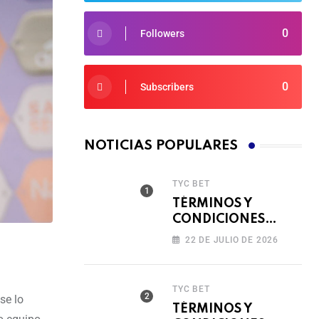
0
Followers
0
Subscribers
NOTICIAS POPULARES
TYC BET
TÉRMINOS Y
CONDICIONES
TORNEO COMPITE,
22 DE JULIO DE 2026
GIRA Y GANA🎰
TYC BET
se lo
TÉRMINOS Y