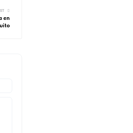
ST
a en
uito