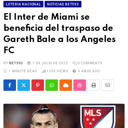
LOTERIA NACIONAL
NOTICIAS BET593
El Inter de Miami se
beneficia del traspaso de
Gareth Bale a los Angeles
FC
BY
BET593
1 DE JULIO DE 2022
0
COMMENTS
1 MINUTE READ
1390
VIEWS
4 AÑOS AGO