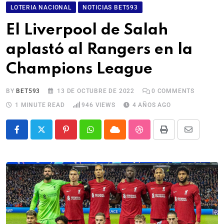
LOTERIA NACIONAL
NOTICIAS BET593
El Liverpool de Salah
aplastó al Rangers en la
Champions League
BY
BET593
13 DE OCTUBRE DE 2022
0
COMMENTS
1 MINUTE READ
946
VIEWS
4 AÑOS AGO