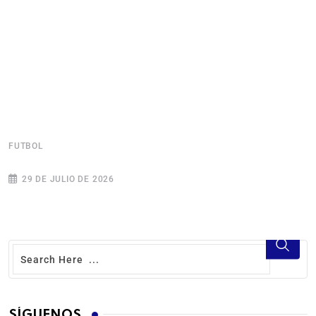
FUTBOL
F
29 DE JULIO DE 2026
SÍGUENOS