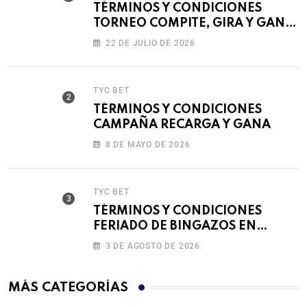
TÉRMINOS Y CONDICIONES
TORNEO COMPITE, GIRA Y GANA
🎰
22 DE JULIO DE 2026
TYC BET
TÉRMINOS Y CONDICIONES
CAMPAÑA RECARGA Y GANA
8 DE MAYO DE 2026
TYC BET
TÉRMINOS Y CONDICIONES
FERIADO DE BINGAZOS EN
BET593
3 DE AGOSTO DE 2026
MÁS CATEGORÍAS