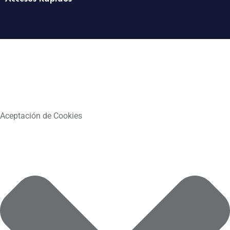
Aceptación de Cookies