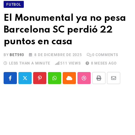
FUTBOL
El Monumental ya no pesa
Barcelona SC perdió 22
puntos en casa
BY
BET593
8 DE DICIEMBRE DE 2025
0
COMMENTS
LESS THAN A MINUTE
511
VIEWS
8 MESES AGO