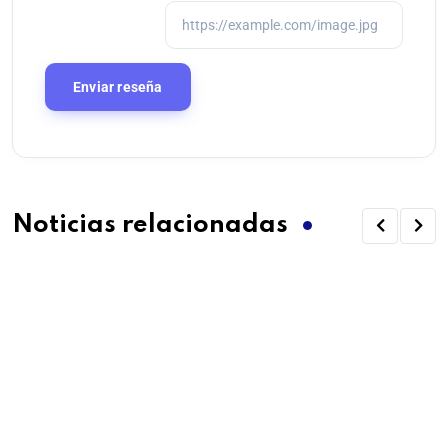
Noticias relacionadas