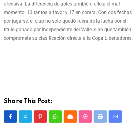
ofensiva. La diferencia de goles también refleja el mal
momento: 13 tantos a favor y 17 en contra. Con dos fechas
por jugarse, el club no solo quedó fuera de la lucha por el
título ganado por Independiente del Valle, sino que también
compromete su clasificación directa a la Copa Libertadores.
Share This Post: