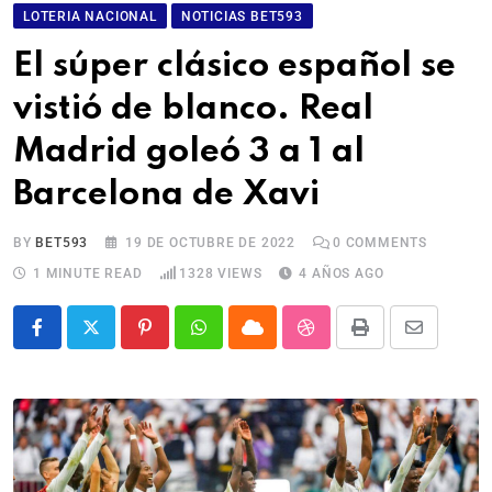
LOTERIA NACIONAL
NOTICIAS BET593
El súper clásico español se
vistió de blanco. Real
Madrid goleó 3 a 1 al
Barcelona de Xavi
BY
BET593
19 DE OCTUBRE DE 2022
0
COMMENTS
1 MINUTE READ
1328
VIEWS
4 AÑOS AGO