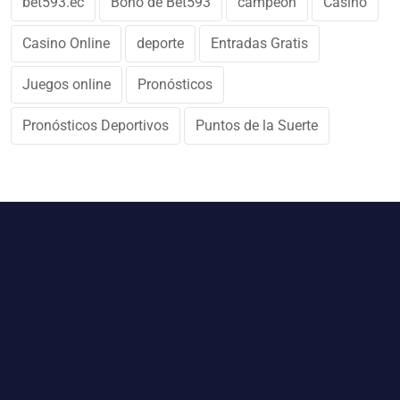
bet593.ec
Bono de Bet593
campeon
Casino
Casino Online
deporte
Entradas Gratis
Juegos online
Pronósticos
Pronósticos Deportivos
Puntos de la Suerte