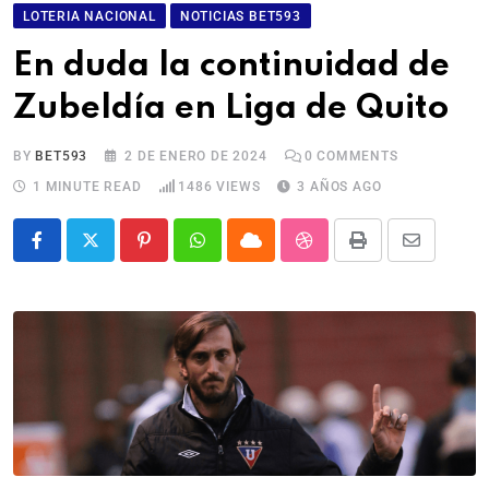
LOTERIA NACIONAL
NOTICIAS BET593
En duda la continuidad de
Zubeldía en Liga de Quito
BY
BET593
2 DE ENERO DE 2024
0
COMMENTS
1 MINUTE READ
1486
VIEWS
3 AÑOS AGO