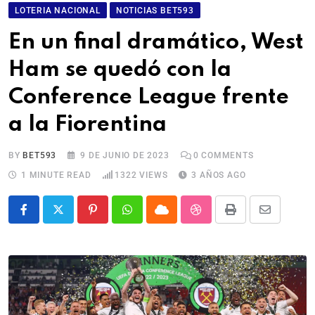
LOTERIA NACIONAL
NOTICIAS BET593
En un final dramático, West
Ham se quedó con la
Conference League frente
a la Fiorentina
BY
BET593
9 DE JUNIO DE 2023
0
COMMENTS
1 MINUTE READ
1322
VIEWS
3 AÑOS AGO