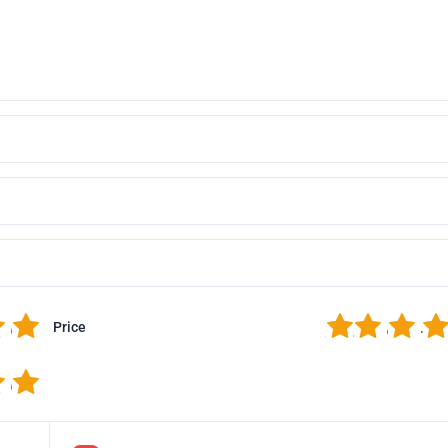
5
1
2
3
4
Price
5