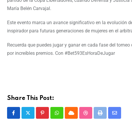
partido de la Copa Libertadores, cuando Defensa y Justicia s
María Belén Carvajal.
Este evento marca un avance significativo en la evolución d
inspirador para futuras generaciones de mujeres en el arbitra
Recuerda que puedes jugar y ganar en cada fase del torneo c
por increíbles premios. Con #Bet593EsHoraDeJugar
Share This Post: