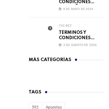
CONDICIONES
CAMPAÑA
8 DE MAYO DE 2026
RECARGA Y GANA
TYC BET
TÉRMINOS Y
CONDICIONES
FERIADO DE
3 DE AGOSTO DE 2026
BINGAZOS EN
BET593
MÁS CATEGORÍAS
TAGS
593
Apuestas