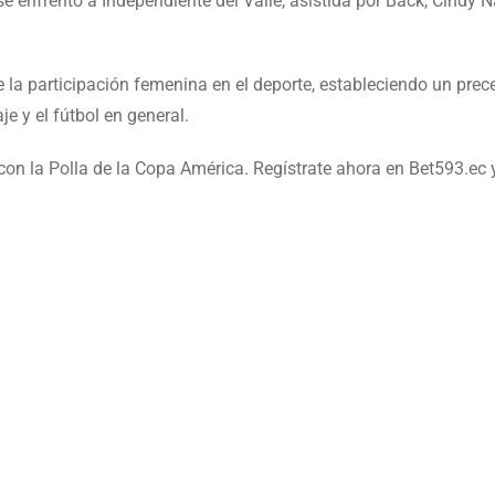
e enfrentó a Independiente del Valle, asistida por Back, Cindy 
e la participación femenina en el deporte, estableciendo un prec
je y el fútbol en general.
on la Polla de la Copa América. Regístrate ahora en Bet593.ec y