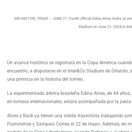
ARLINGTON, TEXAS – JUNE 21: Fourth official Edina Alves looks on p
Stadium on June 21, 2024 in Arl
Un avance histórico se registrará en la Copa América cuando
encuentro, a disputarse en el Inter&Co Stadium de Orlando, 
una primicia en la historia del torneo.
La experimentada árbitra brasileña Edina Alves, de 44 años, 
en torneos internacionales, estará acompañada por la jueza
Alves y Back ya tienen una sólida trayectoria trabajando junt
Fluminense y Sampaio Correa el 22 de mayo. Además, en mayo