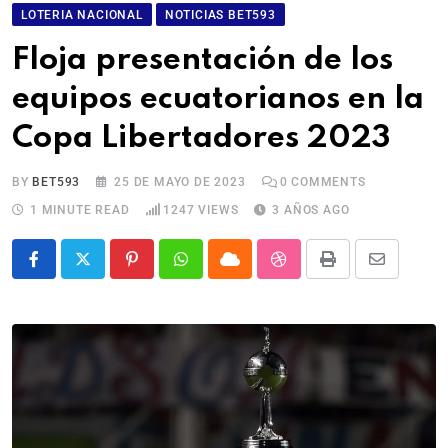
LOTERIA NACIONAL
NOTICIAS BET593
Floja presentación de los
equipos ecuatorianos en la
Copa Libertadores 2023
BY
BET593
25 DE MAYO DE 2023
0
COMMENTS
1 MINUTE READ
1247
VIEWS
3 AÑOS AGO