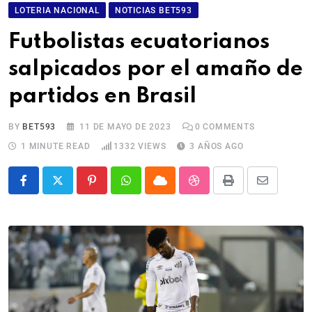
LOTERIA NACIONAL
NOTICIAS BET593
Futbolistas ecuatorianos
salpicados por el amaño de
partidos en Brasil
BY
BET593
11 DE MAYO DE 2023
0
COMMENTS
1 MINUTE READ
1332
VIEWS
3 AÑOS AGO