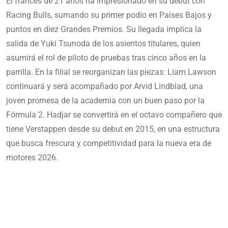
El francés de 21 años ha impresionado en su debut con
Racing Bulls, sumando su primer podio en Países Bajos y
puntos en diez Grandes Premios. Su llegada implica la
salida de Yuki Tsunoda de los asientos titulares, quien
asumirá el rol de piloto de pruebas tras cinco años en la
parrilla. En la filial se reorganizan las piezas: Liam Lawson
continuará y será acompañado por Arvid Lindblad, una
joven promesa de la academia con un buen paso por la
Fórmula 2. Hadjar se convertirá en el octavo compañero que
tiene Verstappen desde su debut en 2015, en una estructura
que busca frescura y competitividad para la nueva era de
motores 2026.