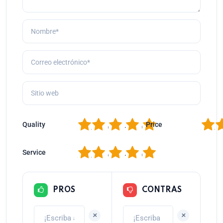
1
2
3
4
5
1
2
Quality
Price
1
2
3
4
5
Service
PROS
CONTRAS
+
+