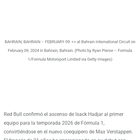
BAHRAIN, BAHRAIN – FEBRUARY 09: <> at Bahrain International Circuit on
February 09, 2024 in Bahrain, Bahrain. (Photo by Ryan Pierse – Formula
1/Formula Motorsport Limited via Getty Images)
Red Bull confirmó el ascenso de Isack Hadjar al primer
equipo para la temporada 2026 de Fórmula 1,
convirtiéndose en el nuevo coequipero de Max Verstappen.