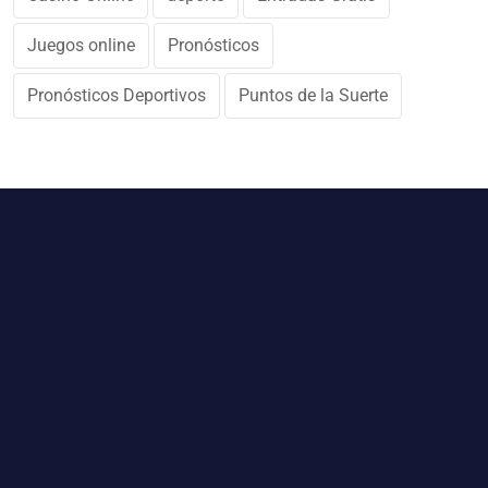
Juegos online
Pronósticos
Pronósticos Deportivos
Puntos de la Suerte