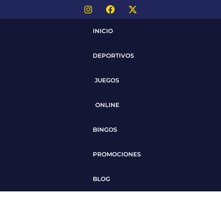
INICIO
DEPORTIVOS
JUEGOS
ONLINE
BINGOS
PROMOCIONES
BLOG