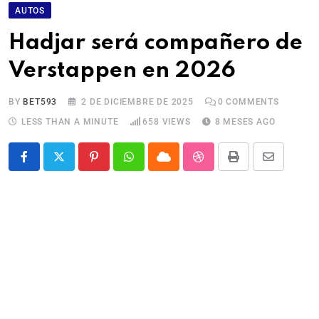
AUTOS
Hadjar será compañero de
Verstappen en 2026
BY
BET593
2 DE DICIEMBRE DE 2025
0
COMMENTS
LESS THAN A MINUTE
658
VIEWS
8 MESES AGO